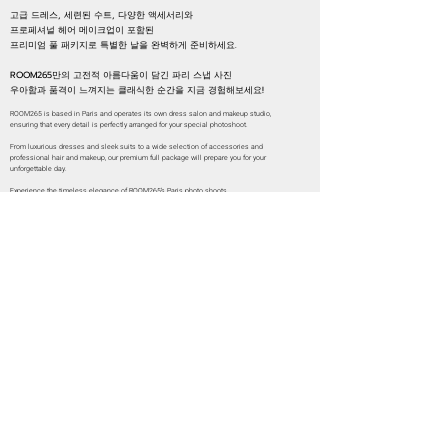
고급 드레스, 세련된 수트, 다양한 액세서리와
프로페셔널 헤어 메이크업이 포함된
프리미엄 풀 패키지로 특별한 날을 완벽하게 준비하세요.
ROOM265만의 고전적 아름다움이 담긴 파리 스냅 사진
우아함과 품격이 느껴지는 클래식한 순간을 지금 경험해보세요!
ROOM265 is based in Paris and operates its own dress salon and makeup studio,
ensuring that every detail is perfectly arranged for your special photoshoot.
From luxurious dresses and sleek suits to a wide selection of accessories and
professional hair and makeup, our premium full package will prepare you for your
unforgettable day.
Experience the timeless elegance of ROOM265’s Paris photo shoots,
where classic charm and grace come together in perfect harmony.
​ 2026년 여름 특가 이벤트
​웨딩/스냅 전 상품
10% 할인
​할인예약기간
2026.8.1-8.31